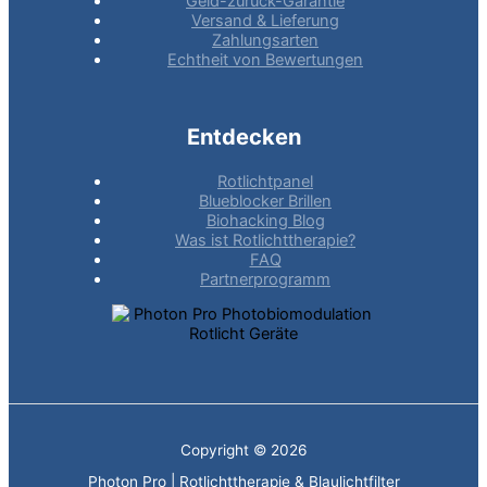
Geld-zurück-Garantie
Versand & Lieferung
Zahlungsarten
Echtheit von Bewertungen
Entdecken
Rotlichtpanel
Blueblocker Brillen
Biohacking Blog
Was ist Rotlichttherapie?
FAQ
Partnerprogramm
Copyright © 2026
Photon Pro | Rotlichttherapie & Blaulichtfilter