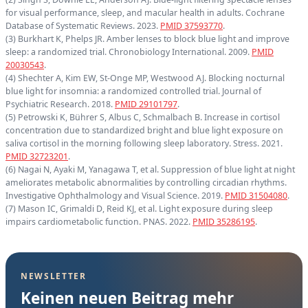
for visual performance, sleep, and macular health in adults. Cochrane
Database of Systematic Reviews. 2023.
PMID 37593770
.
(3) Burkhart K, Phelps JR. Amber lenses to block blue light and improve
sleep: a randomized trial. Chronobiology International. 2009.
PMID
20030543
.
(4) Shechter A, Kim EW, St-Onge MP, Westwood AJ. Blocking nocturnal
blue light for insomnia: a randomized controlled trial. Journal of
Psychiatric Research. 2018.
PMID 29101797
.
(5) Petrowski K, Bührer S, Albus C, Schmalbach B. Increase in cortisol
concentration due to standardized bright and blue light exposure on
saliva cortisol in the morning following sleep laboratory. Stress. 2021.
PMID 32723201
.
(6) Nagai N, Ayaki M, Yanagawa T, et al. Suppression of blue light at night
ameliorates metabolic abnormalities by controlling circadian rhythms.
Investigative Ophthalmology and Visual Science. 2019.
PMID 31504080
.
(7) Mason IC, Grimaldi D, Reid KJ, et al. Light exposure during sleep
impairs cardiometabolic function. PNAS. 2022.
PMID 35286195
.