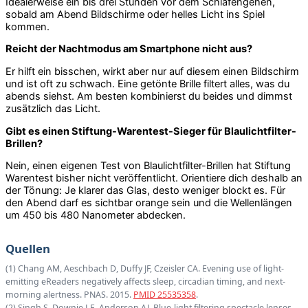
Idealerweise ein bis drei Stunden vor dem Schlafengehen,
sobald am Abend Bildschirme oder helles Licht ins Spiel
kommen.
Reicht der Nachtmodus am Smartphone nicht aus?
Er hilft ein bisschen, wirkt aber nur auf diesem einen Bildschirm
und ist oft zu schwach. Eine getönte Brille filtert alles, was du
abends siehst. Am besten kombinierst du beides und dimmst
zusätzlich das Licht.
Gibt es einen Stiftung-Warentest-Sieger für Blaulichtfilter-
Brillen?
Nein, einen eigenen Test von Blaulichtfilter-Brillen hat Stiftung
Warentest bisher nicht veröffentlicht. Orientiere dich deshalb an
der Tönung: Je klarer das Glas, desto weniger blockt es. Für
den Abend darf es sichtbar orange sein und die Wellenlängen
um 450 bis 480 Nanometer abdecken.
Quellen
(1) Chang AM, Aeschbach D, Duffy JF, Czeisler CA. Evening use of light-
emitting eReaders negatively affects sleep, circadian timing, and next-
morning alertness. PNAS. 2015.
PMID 25535358
.
(2) Singh S, Downie LE, Anderson AJ. Blue-light filtering spectacle lenses